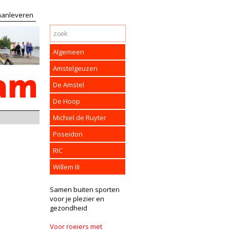
 aanleveren
Algemeen
Amstelgeuzen
De Amstel
De Hoop
Michiel de Ruyter
Poseidon
RIC
Willem III
Samen buiten sporten
voor je plezier en
gezondheid
Voor roeiers met